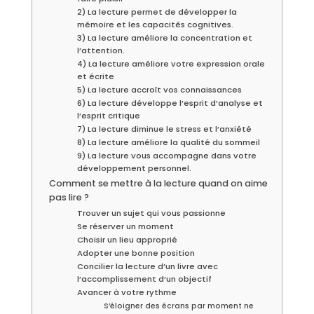
2) La lecture permet de développer la
mémoire et les capacités cognitives.
3) La lecture améliore la concentration et
l’attention.
4) La lecture améliore votre expression orale
et écrite
5) La lecture accroît vos connaissances
6) La lecture développe l’esprit d’analyse et
l’esprit critique
7) La lecture diminue le stress et l’anxiété
8) La lecture améliore la qualité du sommeil
9) La lecture vous accompagne dans votre
développement personnel.
Comment se mettre à la lecture quand on aime
pas lire ?
Trouver un sujet qui vous passionne
Se réserver un moment
Choisir un lieu approprié
Adopter une bonne position
Concilier la lecture d’un livre avec
l’accomplissement d’un objectif
Avancer à votre rythme
S’éloigner des écrans par moment ne