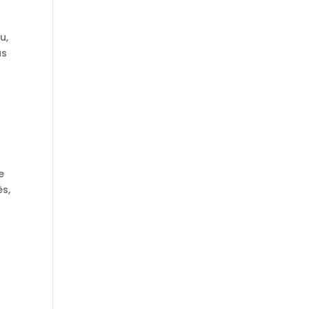
u,
us
e
ès,