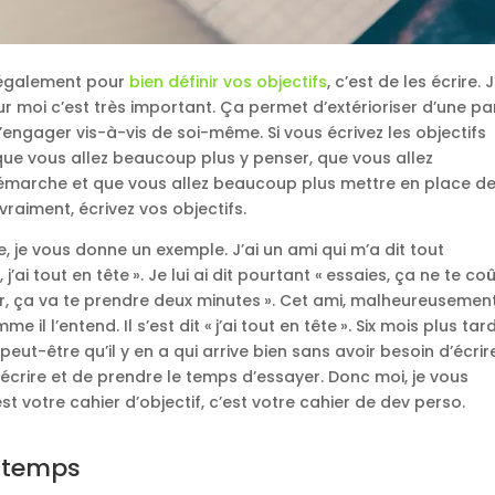
, également pour
bien définir vos objectifs
, c’est de les écrire. 
our moi c’est très important. Ça permet d’extérioriser d’une pa
’engager vis-à-vis de soi-même. Si vous écrivez les objectifs
 que vous allez beaucoup plus y penser, que vous allez
émarche et que vous allez beaucoup plus mettre en place d
vraiment, écrivez vos objectifs.
e, je vous donne un exemple. J’ai un ami qui m’a dit tout
 j’ai tout en tête ». Je lui ai dit pourtant « essaies, ça ne te co
er, ça va te prendre deux minutes ». Cet ami, malheureusement,
il l’entend. Il s’est dit « j’ai tout en tête ». Six mois plus tard
 peut-être qu’il y en a qui arrive bien sans avoir besoin d’écrir
’écrire et de prendre le temps d’essayer. Donc moi, je vous
est votre cahier d’objectif, c’est votre cahier de dev perso.
e temps