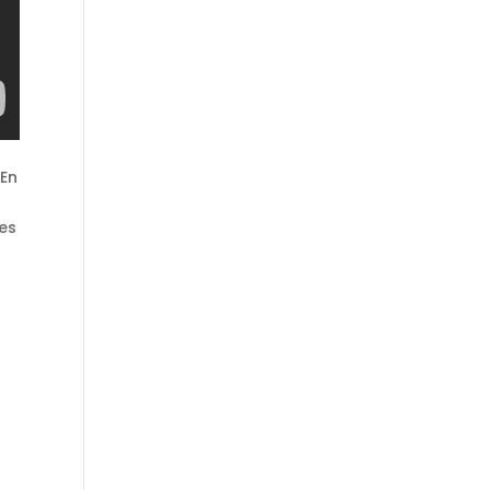
 En
les